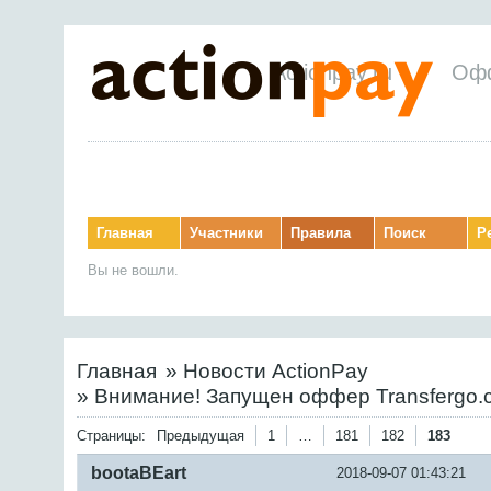
Actionpay.ru
Оф
Главная
Участники
Правила
Поиск
Р
Вы не вошли.
Главная
»
Новости ActionPay
»
Внимание! Запущен оффер Transfergo.co
Страницы:
Предыдущая
1
…
181
182
183
bootaBEart
2018-09-07 01:43:21