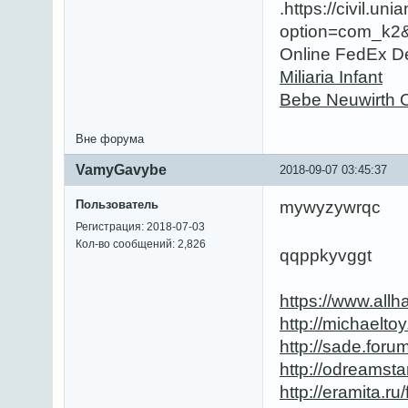
.https://civil.un
option=com_k2&
Online FedEx De
Miliaria Infant
Bebe Neuwirth 
Вне форума
VamyGavybe
2018-09-07 03:45:37
Пользователь
mywyzywrqc
Регистрация: 2018-07-03
Кол-во сообщений: 2,826
qqppkyvggt
https://www.all
http://michaelt
http://sade.for
http://odreamst
http://eramita.