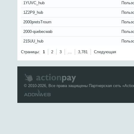
1YUVC_hub
Польз
1Z2P9_hub
Польз
2000pretsTroum
Польз
2000-quebecwab
Польз
215UU_hub
Польз
Страницы:
1
2
3
…
3,781
Следующая
© 2010-2026, Все права защищены Партнерская сеть «
Acti