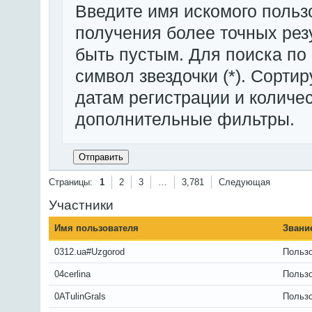
Введите имя искомого польз
получения более точных рез
быть пустым. Для поиска по
символ звездочки (*). Сорти
датам регистрации и количе
дополнительные фильтры.
Страницы:
1
2
3
…
3,781
Следующая
Участники
Имя пользователя
Звани
0312.ua#Uzgorod
Польз
04cerlina
Польз
0ATulinGrals
Польз