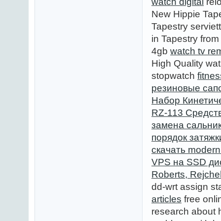
watch digital
relo
New Hippie Tape
Tapestry serviet
in Tapestry fr
4gb
watch tv re
High Quality w
stopwatch
fitne
резиновые сапо
Набор Кинетиче
RZ-113 Средств
замена сальник
порядок затяжк
скачать modern
VPS на SSD ди
Roberts, Rejche
dd-wrt assign sta
articles
free onl
research about