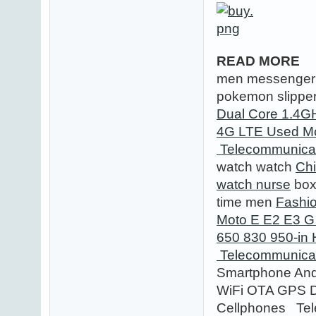
READ MORE
men messenger
pokemon slippe
Dual Core 1.4
4G LTE Used Mo
Telecommunica
watch watch
Chi
watch nurse
box
time men
Fashi
Moto E E2 E3 G
650 830 950-in
Telecommunica
Smartphone An
WiFi OTA GPS D
Cellphones Te