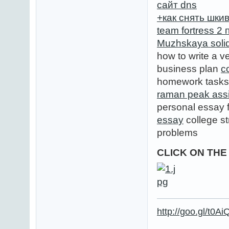
сайт dns
+как снять шки
team fortress 2
Muzhskaya solid
how to write a 
business plan
c
homework task
raman peak ass
personal essay 
essay
college s
problems
CLICK ON TH
http://goo.gl/t0Ai