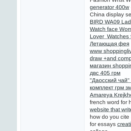
generator 400w
China display se
BIRD WA09 Ladi
Watch face Wom
Lover Watches 
Летающая фея
www shoppingli
draw +and comp
магазин shoppin
двс 405 грм
"Даосский чай"
комплект грм з
Amareya Krejkh
french word fo
website that wri
how do you cite
for essays
creat