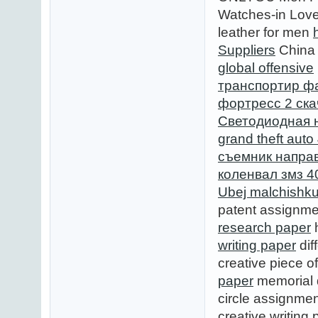
Watches-in Lov
leather for men
Suppliers
China 
global offensive
транспортир фа
фортресс 2 ска
Светодиодная 
grand theft auto 4
съемник напра
коленвал змз 4
Ubej malchishk
patent assignm
research paper
h
writing paper
dif
creative piece of
paper
memorial
circle assignme
creative writing