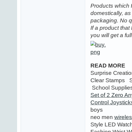
Products which f
domestically, as
packaging. No q
If a product that
you will get a fu
READ MORE
Surprise Creati
Clear Stamps Sc
School Supplie
Set of 2 Zero A
Control Joystic
boys
neo men
wirele
Style LED Watc
Fashion Wrist 