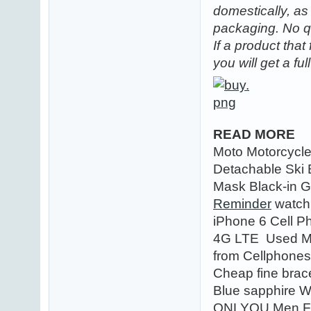
domestically, as
packaging. No q
If a product that
you will get a fu
READ MORE
Moto Motorcycl
Detachable Ski 
Mask Black-in 
Reminder
watch 
iPhone 6 Cell
4G LTE Used Mo
from Cellphone
Cheap fine brac
Blue sapphire 
ONLYOU Men Ful