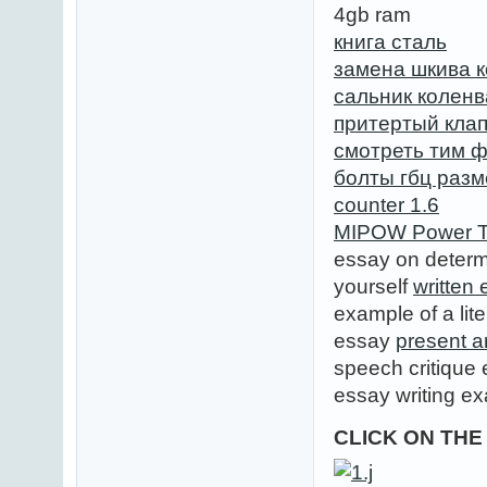
4gb ram
книга сталь
замена шкива к
сальник коленв
притертый кла
смотреть тим ф
болты гбц раз
counter 1.6
MIPOW Power T
essay on determ
yourself
written
example of a lit
essay
present ar
speech critique
essay writing e
CLICK ON TH