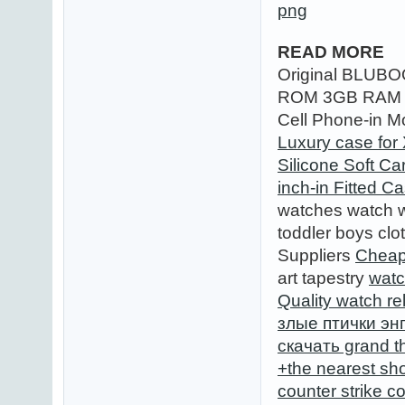
READ MORE
Original BLUBO
ROM 3GB RAM O
Cell Phone-in 
Luxury case for
Silicone Soft C
inch-in Fitted 
watches watch 
toddler boys clo
Suppliers
Cheap
art tapestry
watc
Quality watch re
злые птички эн
скачать grand th
+the nearest sh
counter strike c