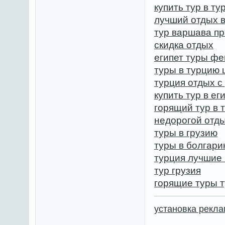
купить тур в т
лучший отдых в
тур варшава пр
скидка отдых
египет туры фе
туры в турцию 
турция отдых с
купить тур в ег
горящий тур в 
недорогой отды
туры в грузию
туры в болгари
турция лучшие 
тур грузия
горящие туры т
установка рекл