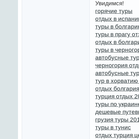
Увидимся!
горячие туры
отдых в испани
туры в болгари
туры в прагу о
отдых в болгар
туры в черног
автобусные ту
черногория отд
автобусные ту
тур в хорватию 
отдых болгария
турция отдых 2
туры по украин
дешевые путевк
грузия туры 20
туры в тунис
отдых турция 