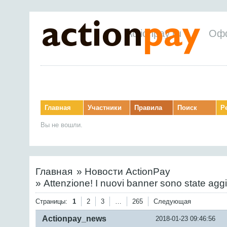
Actionpay.ru
Оф
Главная
Участники
Правила
Поиск
Р
Вы не вошли.
Главная
»
Новости ActionPay
»
Attenzione! I nuovi banner sono state agg
Страницы:
1
2
3
…
265
Следующая
Actionpay_news
2018-01-23 09:46:56