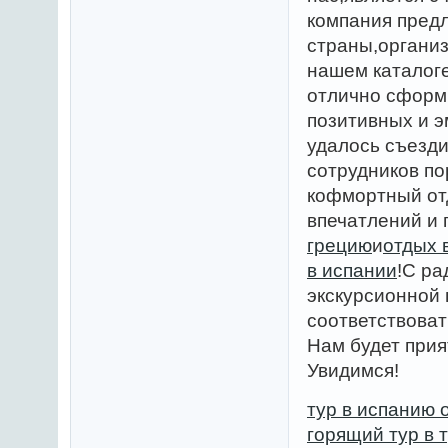
компания пред
страны,органи
нашем каталог
отлично сформ
позитивных и э
удалось съезд
сотрудников по
кофмортный от
впечатлений и
грецию
и
отдых 
в испании
!С ра
экскурсионной 
соответствоват
Нам будет прия
Увидимся!
тур в испанию 
горящий тур в 