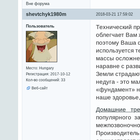
Вне форума
shevtchyk1980m
2018-03-21 17:59:02
Пользователь
Технический пр
облегчает Вам 
поэтому Ваша ф
используется т
массы осложне
наравне с раз
Место: Hungary
Земли страдают
Регистрация: 2017-10-12
Кол-во сообщений: 33
недуга - это м
Веб-сайт
«фундамент» на
наше здоровье,
Домашние трен
популярного з
межпозвоночно
Производитель