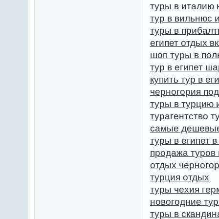
туры в италию 
тур в вильнюс 
туры в прибалт
египет отдых в
шоп туры в по
тур в египет ш
купить тур в ег
черногория под
туры в турцию 
турагентство т
самые дешевы
туры в египет 
продажа туров 
отдых черногор
турция отдых
туры чехия гер
новогодние тур
туры в сканди