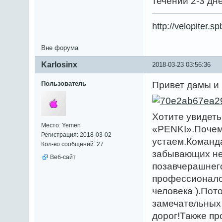
течении 2-3 дн
http://velopiter
Вне форума
Karlosinx
2018-03-23 03:56:36
Пользователь
Привет дамы и 
Хотите увидет
Место: Yemen
«PENKI».Почему
Регистрация: 2018-03-02
устаем.Команда
Кол-во сообщений: 27
забывающих не
Веб-сайт
позавчерашнего
профессионалов
человека ).Пот
замечательных
дорог!Также пр