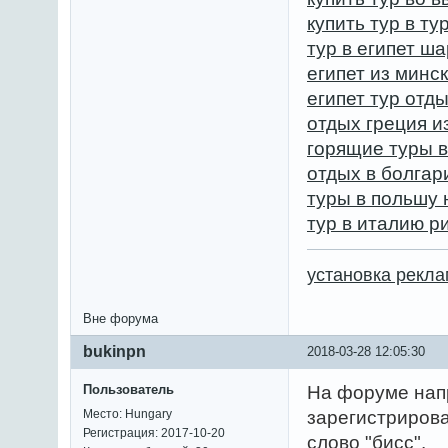
купить тур в т
тур в египет ш
египет из минс
египет тур отд
отдых греция и
горящие туры в
отдых в болгар
туры в польшу 
тур в италию р
установка рекл
Вне форума
bukinpn
2018-03-28 12:05:30
Пользователь
На форуме напр
Место: Hungary
зарегистриров
Регистрация: 2017-10-20
слово "бисс".