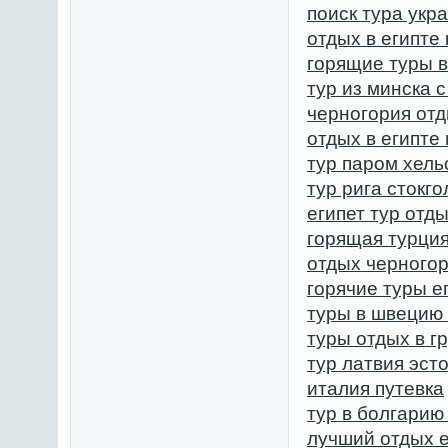
поиск тура укр
отдых в египте
горящие туры в
тур из минска 
черногория отд
отдых в египте
тур паром хель
тур рига стокг
египет тур отд
горящая турци
отдых черногор
горячие туры е
туры в швецию 
туры отдых в г
тур латвия эст
италия путевка
тур в болгарию
лучший отдых е