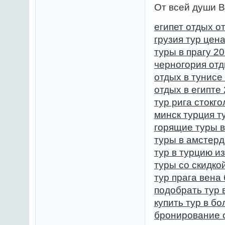
От всей души В
египет отдых о
грузия тур цен
туры в прагу 2
черногория отд
отдых в тунисе
отдых в египте
тур рига стокг
минск турция т
горящие туры в
туры в амстер
тур в турцию и
туры со скидко
тур прага вена
подобрать тур 
купить тур в б
бронирование о