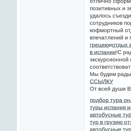
отлично сформ
позитивных и э
удалось съезд
сотрудников по
кофмортный от
впечатлений и
грецию
и
отдых 
в испании
!С ра
экскурсионной 
соответствоват
Мы будем рады 
ССЫЛКУ
От всей души В
подбор тура о
туры испания и
автобусные ту
тур в грузию о
автобусные ту