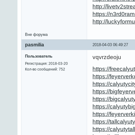
http://livetv2st
https://n3rd0ra
http://luckyfor
Вне форума
pasmilia
2018-04-03 06:49:27
Пользователь
vqvrzdeoju
Регистрация: 2018-03-20
https://freecalyu
Кол-во сообщений: 752
https://feyerverk
https://calyutyci
https://bigfeyer
https://bigcalyut
https://calyutybi
https://feyerverk
https://tallcalyu
https://calyutyta