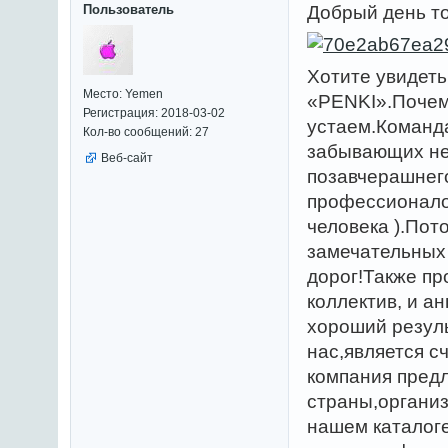
Пользователь
Добрый день т
Хотите увидет
Место: Yemen
«PENKI».Почему
Регистрация: 2018-03-02
устаем.Команда
Кол-во сообщений: 27
забывающих не
Веб-сайт
позавчерашнего
профессионалов
человека ).Пот
замечательных
дорог!Также пр
коллектив, и а
хороший резул
нас,является с
компания пред
страны,органи
нашем каталог