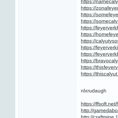
https://namecaly
https://zonafeye
https://somefeye
https://somecaly
https://feyerve
https://homefeye
https://calyutys
https://feyerver
https://feyerver
https://bravocal
https://thisfeyer
https://thiscalyu
nlxrudaugh
https://ffsoft.
http://gamedabo
http://craftmin