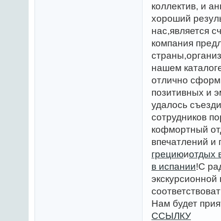
коллектив, и а
хороший резул
нас,является с
компания пред
страны,органи
нашем каталог
отлично сформ
позитивных и э
удалось съезд
сотрудников по
кофмортный от
впечатлений и
грецию
и
отдых 
в испании
!С ра
экскурсионной 
соответствоват
Нам будет прия
ССЫЛКУ