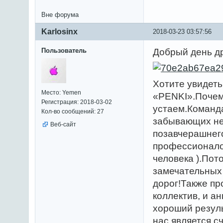
Вне форума
Karlosinx
2018-03-23 03:57:56
Пользователь
Добрый день др
Хотите увидет
Место: Yemen
«PENKI».Почему
Регистрация: 2018-03-02
устаем.Команда
Кол-во сообщений: 27
забывающих не
Веб-сайт
позавчерашнего
профессионалов
человека ).Пот
замечательных
дорог!Также пр
коллектив, и а
хороший резул
нас,является с