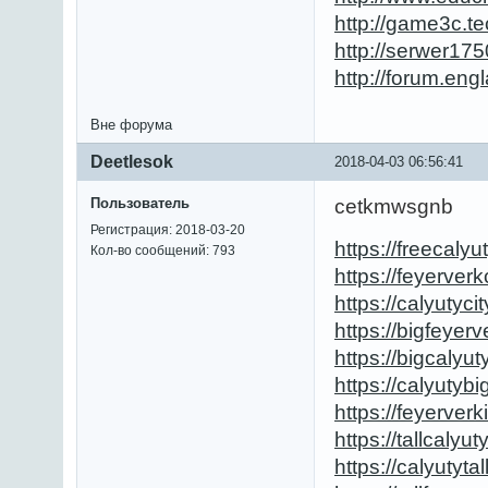
http://game3c.t
http://serwer1
http://forum.en
Вне форума
Deetlesok
2018-04-03 06:56:41
Пользователь
cetkmwsgnb
Регистрация: 2018-03-20
https://freecalyu
Кол-во сообщений: 793
https://feyerverk
https://calyutyci
https://bigfeyer
https://bigcalyut
https://calyutybi
https://feyerverk
https://tallcalyu
https://calyutyta