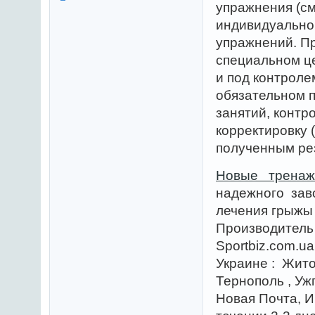
упражнения (см
индивидуально
упражнений. Пр
специальном ц
и под контрол
обязательном 
занятий, контр
корректировку 
полученным р
Новые тренаже
надежного зав
лечения грыжы 
Производитель
Sportbiz.com.u
Украине : Жито
Тернополь , У
Новая Почта, И