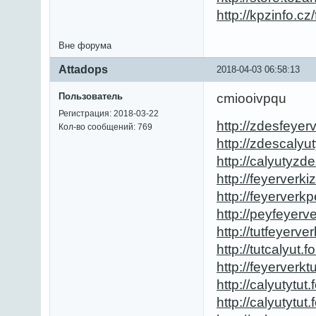
http://kpzinfo.
Вне форума
Attadops
2018-04-03 06:58:13
Пользователь
cmiooivpqu
Регистрация: 2018-03-22
http://zdesfeyerv
Кол-во сообщений: 769
http://zdescalyut
http://calyutyzde
http://feyerverki
http://feyerverkp
http://peyfeyerve
http://tutfeyerver
http://tutcalyut.fo
http://feyerverktu
http://calyutytut.f
http://calyutytut.f