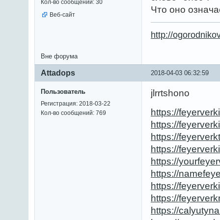
Кол-во сообщений: 30
Что оно означа
Веб-сайт
http://ogorodniko
Вне форума
Attadops
2018-04-03 06:32:59
Пользователь
jlrrtshono
Регистрация: 2018-03-22
https://feyerverk
Кол-во сообщений: 769
https://feyerver
https://feyerver
https://feyerver
https://yourfeye
https://namefey
https://feyerverk
https://feyerve
https://calyutyn