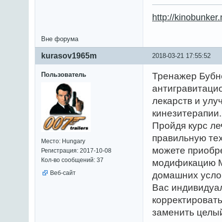
http://kinobunker
Вне форума
kurasov1965m
2018-03-21 17:55:52
Пользователь
Тренажер Бубно
антигравитаци
лекарств и улу
кинезитерапии.
Пройдя курс ле
правильную те
Место: Hungary
можете приобр
Регистрация: 2017-10-08
Кол-во сообщений: 37
модификацию М
Веб-сайт
домашних услов
Вас индивидуа
корректироват
заменить целы