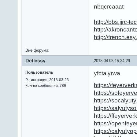
nbqcrcaaat
http://bbs.jjrc
http://akroncan
http://french.e
Вне форума
Detlessy
2018-04-03 15:34:29
Пользователь
yfctaiyrwa
Регистрация: 2018-03-23
https://feyerver
Кол-во сообщений: 786
https://sofeyerv
https://socalyut
https://salyutys
https://ffeyerver
https://openfeye
https://calyutyo