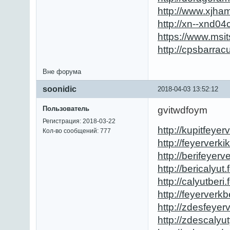
http://www.xjh
http://xn--xnd
https://www.msi
http://cpsbarra
Вне форума
soonidic
2018-04-03 13:52:12
Пользователь
gvitwdfoym
Регистрация: 2018-03-22
http://kupitfeyerv
Кол-во сообщений: 777
http://feyerverkik
http://berifeyerve
http://bericalyut.f
http://calyutberi.f
http://feyerverkbe
http://zdesfeyerv
http://zdescalyut