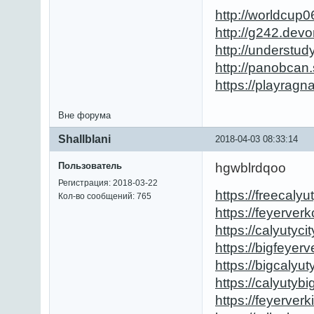
http://worldcu
http://g242.dev
http://understu
http://panobcan
https://playrag
Вне форума
Shallblani
2018-04-03 08:33:14
Пользователь
hgwblrdqoo
Регистрация: 2018-03-22
https://freecalyu
Кол-во сообщений: 765
https://feyerverk
https://calyutyci
https://bigfeyer
https://bigcalyut
https://calyutybi
https://feyerverk