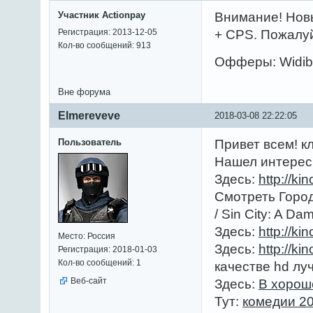
Участник Actionpay
Внимание! Новы
Регистрация: 2013-12-05
+ CPS. Пожалуй
Кол-во сообщений: 913
Офферы: Widib
Вне форума
Elmereveve
2018-03-08 22:22:05
Пользователь
Привет всем! к
Нашел интерес
Здесь:
http://k
Смотреть Город
/ Sin City: A Da
Здесь:
http://k
Место: Россия
Здесь:
http://ki
Регистрация: 2018-01-03
Кол-во сообщений: 1
качестве hd лу
Веб-сайт
Здесь:
В хорош
Тут:
комедии 2