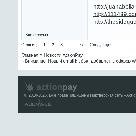
http://juanabe
http://111439.c
http://thesideq
Вне форума
Страницы:
1
2
3
…
77
Следующая
Главная
»
Новости ActionPay
»
Внимание! Новый email kit был добавлен в оффер Wi
© 2010-2026, Все права защищены Партнерская сеть «
Acti