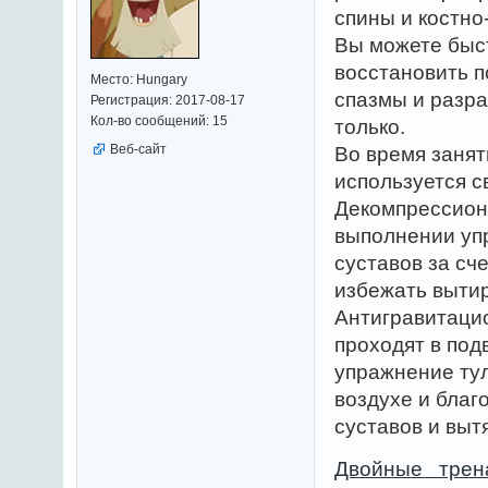
спины и костн
Вы можете быст
восстановить 
Место: Hungary
спазмы и разр
Регистрация: 2017-08-17
Кол-во сообщений: 15
только.
Веб-сайт
Во время занят
используется с
Декомпрессионн
выполнении уп
суставов за сч
избежать выти
Антигравитацио
проходят в по
упражнение тул
воздухе и благ
суставов и вы
Двойные трена