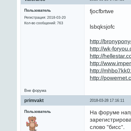
Пользователь
fjocfbrtwe
Регистрация: 2018-03-20
Кол-во сообщений: 763
lsbqksjofc
http://bronypon
http://wk-fory
http://hellesta
http://www.imp
http://mhbo7kk0
http://powerne
Вне форума
primvakt
2018-03-28 17:16:11
Пользователь
На форуме напр
зарегистриров
слово "бисс".