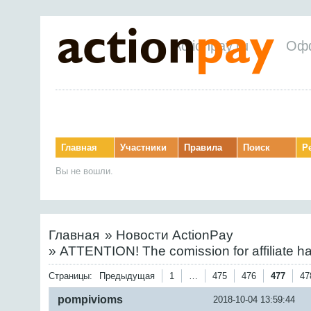
Actionpay.ru
Оф
Главная
Участники
Правила
Поиск
Р
Вы не вошли.
Главная
»
Новости ActionPay
»
ATTENTION! The comission for affiliate h
Страницы:
Предыдущая
1
…
475
476
477
47
pompivioms
2018-10-04 13:59:44