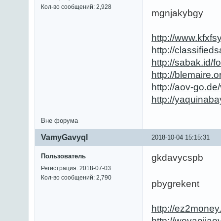
Кол-во сообщений: 2,928
mgnjakybgy
http://www.kfx
http://classifi
http://sabak.id
http://blemaire
http://aov-go.d
http://yaquina
Вне форума
VamyGavyql
2018-10-04 15:15:31
Пользователь
gkdavycspb
Регистрация: 2018-07-03
Кол-во сообщений: 2,790
pbygrekent
http://ez2mone
http://woyaojia