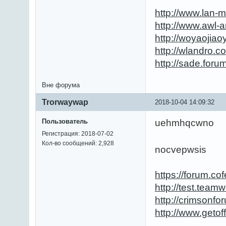
http://www.lan-
http://www.awl
http://woyaojia
http://wlandro
http://sade.fo
Вне форума
Trorwaywap
2018-10-04 14:09:32
Пользователь
uehmhqcwno
Регистрация: 2018-07-02
Кол-во сообщений: 2,928
nocvepwsis
https://forum.c
http://test.tea
http://crimson
http://www.geto