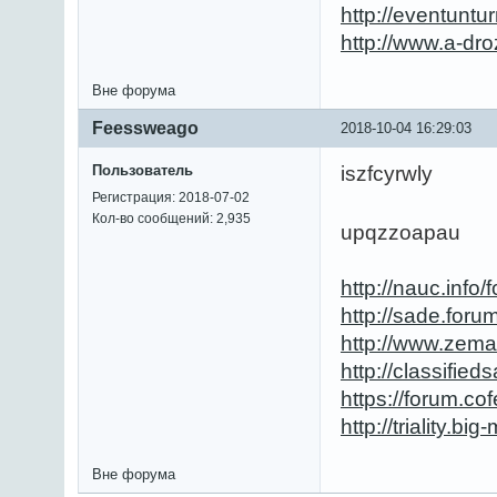
http://eventunt
http://www.a-dr
Вне форума
Feessweago
2018-10-04 16:29:03
Пользователь
iszfcyrwly
Регистрация: 2018-07-02
Кол-во сообщений: 2,935
upqzzoapau
http://nauc.inf
http://sade.fo
http://www.zema
http://classifi
https://forum.c
http://triality.b
Вне форума