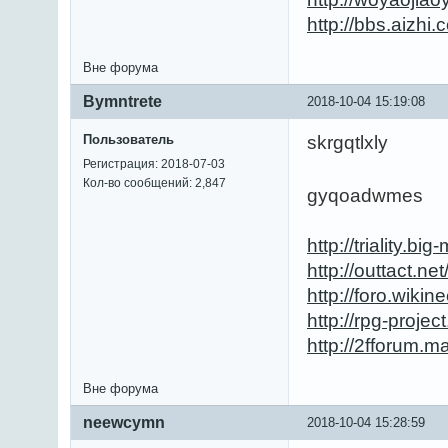
http://bbs.aizh
Вне форума
Bymntrete
2018-10-04 15:19:08
Пользователь
skrgqtlxly
Регистрация: 2018-07-03
Кол-во сообщений: 2,847
gyqoadwmes
http://triality.b
http://outtact.
http://foro.wik
http://rpg-proje
http://2fforum.
Вне форума
neewcymn
2018-10-04 15:28:59