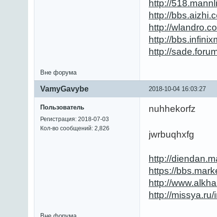
http://518.mann
http://bbs.aizh
http://wlandro
http://bbs.infin
http://sade.fo
Вне форума
VamyGavybe
2018-10-04 16:03:27
Пользователь
nuhhekorfz
Регистрация: 2018-07-03
Кол-во сообщений: 2,826
jwrbuqhxfg
http://diendan.
https://bbs.mar
http://www.alkh
http://missya.r
Вне форума