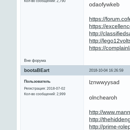
Кол-во сообщений: 2,790
odaofywkeb
https://forum.
https://excelle
http://classifi
http://lego12vo
https://complai
Вне форума
bootaBEart
2018-10-04 16:26:59
Пользователь
lznwwyysad
Регистрация: 2018-07-02
Кол-во сообщений: 2,999
olnchearoh
http://www.mann
http://thehidde
http://prime-ro