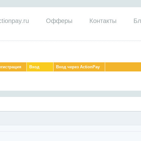
tionpay.ru
Офферы
Контакты
Бл
егистрация
Вход
Вход через ActionPay